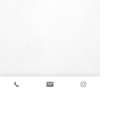
Filmproduktion zur Post e.U.
Klopstockgasse 47
1170 Wien
Anfragen:
office@filmzurpost.at
Portfolio: